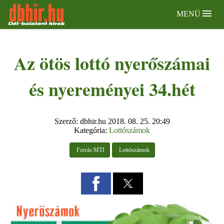
MENÜ
Az ötös lottó nyerőszámai
és nyereményei 34.hét
Szerző: dbhir.hu
2018. 08. 25. 20:49
Kategória:
Lottószámok
 Forrás:MTI
 Lottószámok