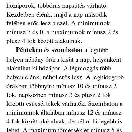
hózáporok, többórás napsütés várható.
Kezdetben élénk, majd a nap második
felében erős lesz a szél. A minimumok
mínusz 7 és 0, a maximumok mínusz 2 és
plusz 4 fok között alakulnak.
Pénteken
szombaton
és
a legtöbb
helyen néhány órára kisüt a nap, helyenként
alakulhat ki hózápor. A légmozgás több
helyen élénk, néhol erős lesz. A leghidegebb
órákban többnyire mínusz 10 és mínusz 2
fok, napközben mínusz 3 és plusz 2 fok
közötti csúcsértékek várhatók. Szombaton a
minimumok általában mínusz 12 és mínusz
4 fok között alakulnak, de néhol hidegebb is
lehet. A maximumhőmérséklet mínusz 5 és