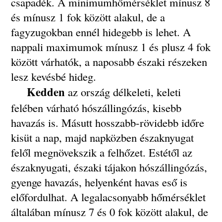
csapadék. A minimumhőmérséklet mínusz 8
és mínusz 1 fok között alakul, de a
fagyzugokban ennél hidegebb is lehet. A
nappali maximumok mínusz 1 és plusz 4 fok
között várhatók, a naposabb északi részeken
lesz kevésbé hideg.
Kedden
az ország délkeleti, keleti
felében várható hószállingózás, kisebb
havazás is. Másutt hosszabb-rövidebb időre
kisüt a nap, majd napközben északnyugat
felől megnövekszik a felhőzet. Estétől az
északnyugati, északi tájakon hószállingózás,
gyenge havazás, helyenként havas eső is
előfordulhat. A legalacsonyabb hőmérséklet
általában mínusz 7 és 0 fok között alakul, de