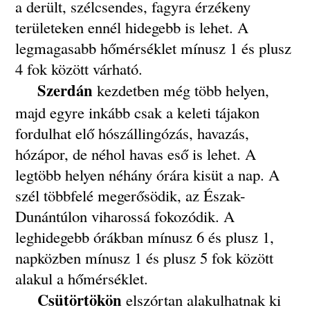
a derült, szélcsendes, fagyra érzékeny
területeken ennél hidegebb is lehet. A
legmagasabb hőmérséklet mínusz 1 és plusz
4 fok között várható.
Szerdán
kezdetben még több helyen,
majd egyre inkább csak a keleti tájakon
fordulhat elő hószállingózás, havazás,
hózápor, de néhol havas eső is lehet. A
legtöbb helyen néhány órára kisüt a nap. A
szél többfelé megerősödik, az Észak-
Dunántúlon viharossá fokozódik. A
leghidegebb órákban mínusz 6 és plusz 1,
napközben mínusz 1 és plusz 5 fok között
alakul a hőmérséklet.
Csütörtökön
elszórtan alakulhatnak ki