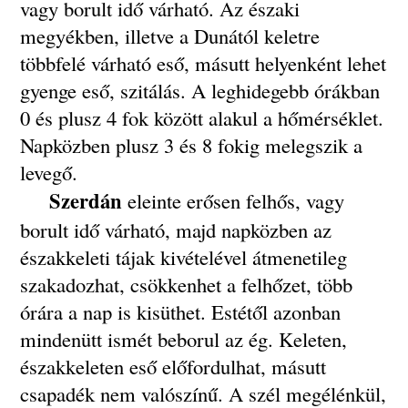
vagy borult idő várható. Az északi
megyékben, illetve a Dunától keletre
többfelé várható eső, másutt helyenként lehet
gyenge eső, szitálás. A leghidegebb órákban
0 és plusz 4 fok között alakul a hőmérséklet.
Napközben plusz 3 és 8 fokig melegszik a
levegő.
Szerdán
eleinte erősen felhős, vagy
borult idő várható, majd napközben az
északkeleti tájak kivételével átmenetileg
szakadozhat, csökkenhet a felhőzet, több
órára a nap is kisüthet. Estétől azonban
mindenütt ismét beborul az ég. Keleten,
északkeleten eső előfordulhat, másutt
csapadék nem valószínű. A szél megélénkül,