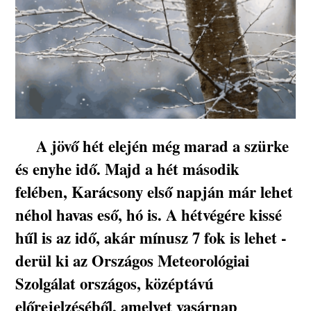
A jövő hét elején még marad a szürke
és enyhe idő. Majd a hét második
felében, Karácsony első napján már lehet
néhol havas eső, hó is. A hétvégére kissé
hűl is az idő, akár mínusz 7 fok is lehet -
derül ki az Országos Meteorológiai
Szolgálat országos, középtávú
előrejelzéséből, amelyet vasárnap