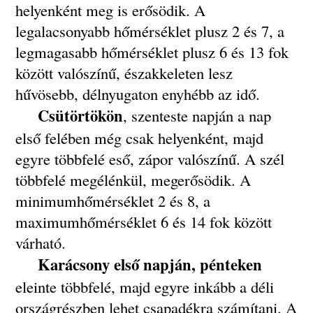
helyenként meg is erősödik. A
legalacsonyabb hőmérséklet plusz 2 és 7, a
legmagasabb hőmérséklet plusz 6 és 13 fok
között valószínű, északkeleten lesz
hűvösebb, délnyugaton enyhébb az idő.
Csütörtökön
, szenteste napján a nap
első felében még csak helyenként, majd
egyre többfelé eső, zápor valószínű. A szél
többfelé megélénkül, megerősödik. A
minimumhőmérséklet 2 és 8, a
maximumhőmérséklet 6 és 14 fok között
várható.
Karácsony első napján, pénteken
eleinte többfelé, majd egyre inkább a déli
országrészben lehet csapadékra számítani. A