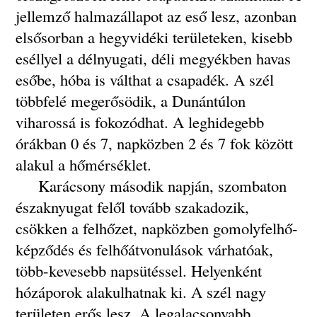
jellemző halmazállapot az eső lesz, azonban
elsősorban a hegyvidéki területeken, kisebb
eséllyel a délnyugati, déli megyékben havas
esőbe, hóba is válthat a csapadék. A szél
többfelé megerősödik, a Dunántúlon
viharossá is fokozódhat. A leghidegebb
órákban 0 és 7, napközben 2 és 7 fok között
alakul a hőmérséklet.
Karácsony második napján, szombaton
északnyugat felől tovább szakadozik,
csökken a felhőzet, napközben gomolyfelhő-
képződés és felhőátvonulások várhatóak,
több-kevesebb napsütéssel. Helyenként
hózáporok alakulhatnak ki. A szél nagy
területen erős lesz. A legalacsonyabb